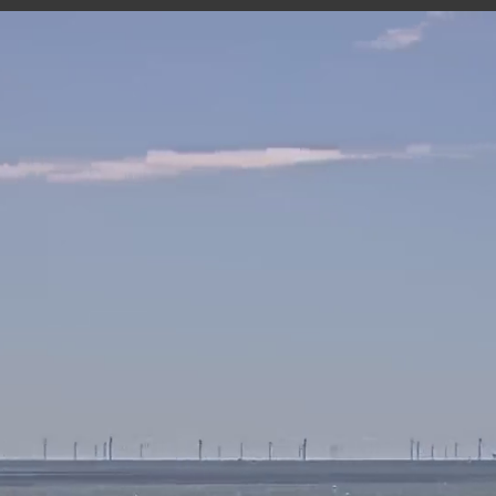
BATZ SUR MER - LA GOVELLE
10 minutes ago
Marée
57
10h04
17h04