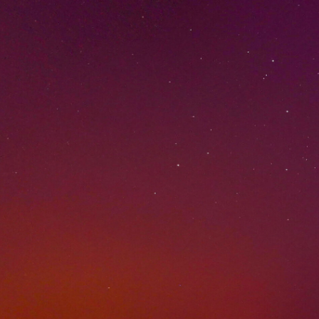
BERCK SUR MER - BA
Archives
Marée
46
02h03