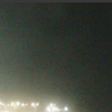
BERCK SUR MER - MARITIME
24 minutes ago
Marée
46
02h03
07h34