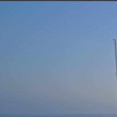
GOUVILLE-SUR-MER
7 hours ago
Marée
53
16h58