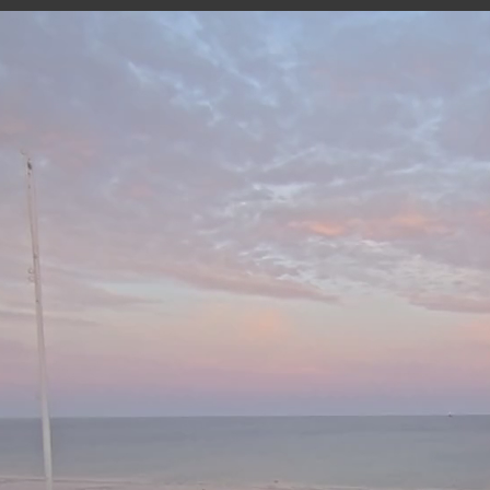
GOUVILLE-SUR-MER
25 minutes ago
Marée
46
02h34
09h36