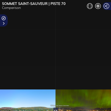
SOMMET SAINT-SAUVEUR | PISTE 70
Comparison
Village de Saint-Sauveur
cine à vague