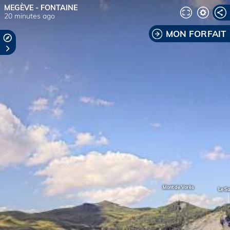
MEGÈVE - FONTAINE
20 minutes ago
MON FORFAIT
Mont de Vorès
Le Sa