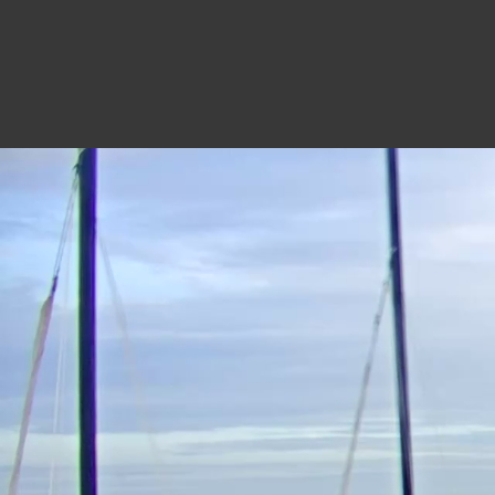
NOTRE DAME DE MON
5 minutes ago
Marée
57
04h