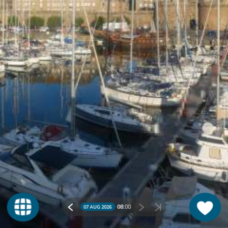
08:
00
07 AUG 2026