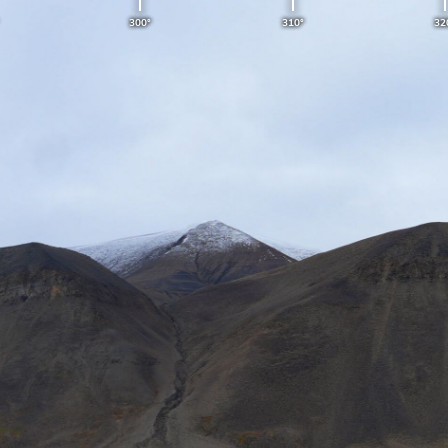
300°
310°
320°