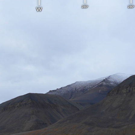
280°
290°
W
SVALBARD - NORVÈGE
17 minutes ago