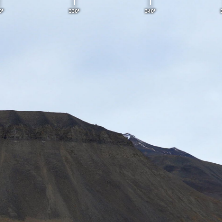
330°
340°
350